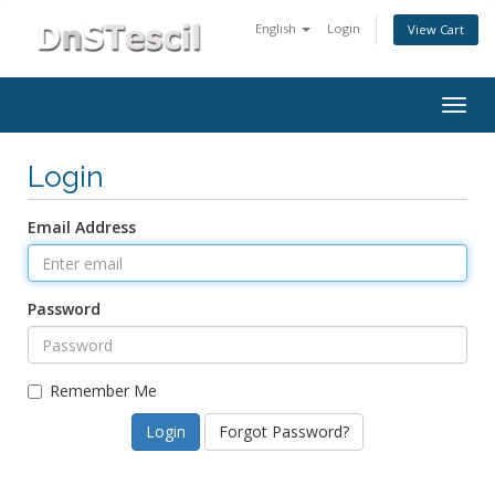
English
Login
View Cart
Togg
navig
Login
Email Address
Password
Remember Me
Forgot Password?