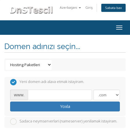
Azerbaijani
Giriş
Səbətə bax
Togg
navig
Domen adınızı seçin...
Yeni domen adı əlavə etmək istəyirəm.
www.
Yoxla
Sadəcə neymserverləri (nameserver) yeniləmək istəyirəm.